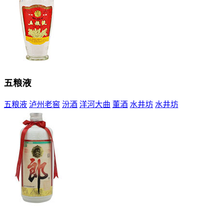
五粮液
五粮液
泸州老窖
汾酒
洋河大曲
董酒
水井坊
水井坊