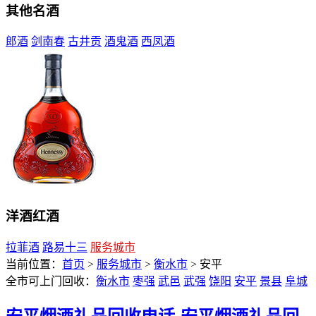
其他名酒
郎酒
剑南春
古井贡
酒鬼酒
西凤酒
洋酒红酒
拉菲酒
路易十三
服务城市
当前位置：
首页
>
服务城市
>
衡水市
> 安平
全市可上门回收：
衡水市
枣强
武邑
武强
饶阳
安平
景县
阜城