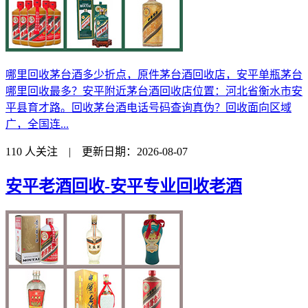
哪里回收茅台酒多少折点，原件茅台酒回收店，安平单瓶茅台
哪里回收最多？安平附近茅台酒回收店位置：河北省衡水市安
平县育才路。回收茅台酒电话号码查询真伪？回收面向区域
广，全国连...
110 人关注 | 更新日期：2026-08-07
安平老酒回收-安平专业回收老酒