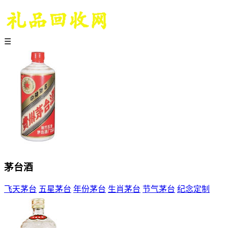
☰
茅台酒
飞天茅台
五星茅台
年份茅台
生肖茅台
节气茅台
纪念定制