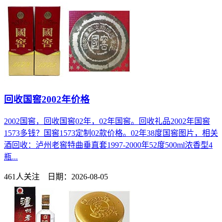
回收国窖2002年价格
2002国窖，回收国窖02年，02年国窖。回收礼品2002年国窖
1573多钱？国窖1573定制02款价格。02年38度国窖图片，相关
酒回收：泸州老窖特曲垂直套1997-2000年52度500ml浓香型4
瓶...
461人关注 日期：2026-08-05