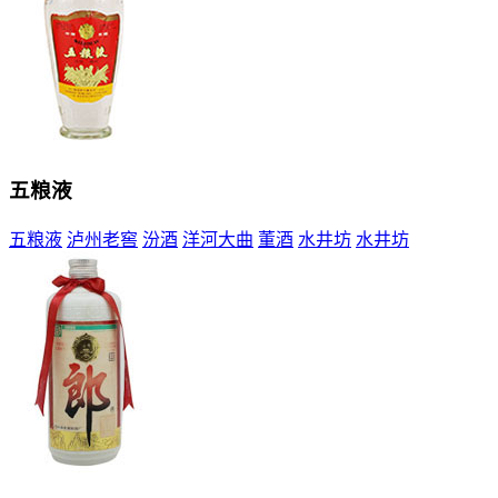
五粮液
五粮液
泸州老窖
汾酒
洋河大曲
董酒
水井坊
水井坊