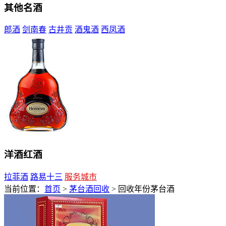
其他名酒
郎酒
剑南春
古井贡
酒鬼酒
西凤酒
洋酒红酒
拉菲酒
路易十三
服务城市
当前位置：
首页
>
茅台酒回收
> 回收年份茅台酒