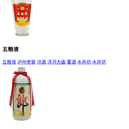
五粮液
五粮液
泸州老窖
汾酒
洋河大曲
董酒
水井坊
水井坊