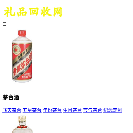
☰
茅台酒
飞天茅台
五星茅台
年份茅台
生肖茅台
节气茅台
纪念定制