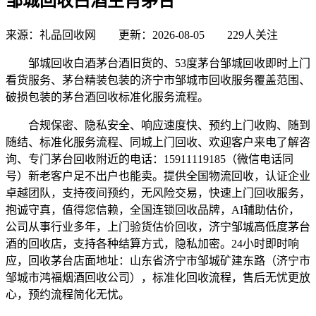
邹城回收白酒生肖茅台
来源：礼品回收网 更新：2026-08-05
229人关注
邹城回收白酒茅台酒旧货的、53度茅台邹城回收即时上门
看货服务、茅台精装包装的济宁市邹城市回收服务覆盖范围、
破损包装的茅台酒回收标准化服务流程。
合规保密、隐私安全、响应速度快、预约上门收购、随到
随结、标准化服务流程、同城上门回收、欢迎客户来电了解咨
询、专门茅台回收附近的电话：15911119185（微信电话同
号）新老客户足不出户也能卖。提供全国物流回收，认证企业
卓越团队，支持夜间预约，无风险交易，快速上门回收服务，
抱诚守真，值得您信赖，全国连锁回收品牌，AI辅助估价，
公司从事行业多年，上门验货估价回收，济宁邹城高低度茅台
酒的回收店，支持各种结算方式，隐私加密。24小时即时响
应，回收茅台店面地址：山东省济宁市邹城矿建东路（济宁市
邹城市鸿福烟酒回收公司），标准化回收流程，售后无忧更放
心，预约流程简化无忧。