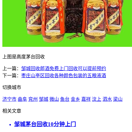
上图是高度茅台回收
上一篇：
邹城回收郎酒免费上门回收可以提前预约
下一篇：
枣庄山亭区回收各种颜色包装的五粮液酒
切换城市
济宁市
曲阜
兖州
邹城
微山
鱼台
金乡
嘉祥
汶上
泗水
梁山
相关文章
邹城茅台回收10分钟上门