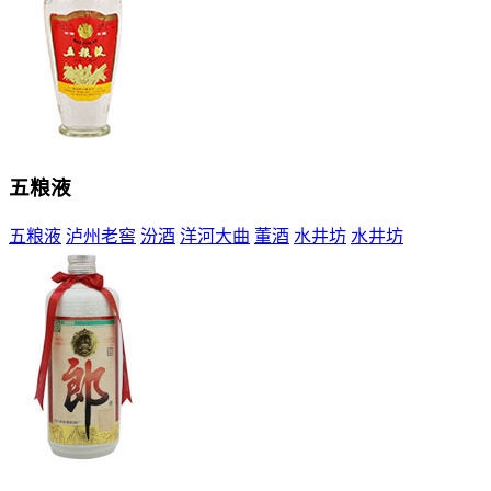
五粮液
五粮液
泸州老窖
汾酒
洋河大曲
董酒
水井坊
水井坊